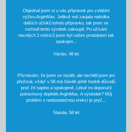
Objednal jsem si u vás přípravek pro zvláštní
výživu ArginMax. Jelikož mě zaujala nabídka
dalších účinků tohoto přípravku, tak jsem se
rozhodl tento výrobek zakoupit. Po užívání
necelých 2 měsíců jsem byl vašim produktem tak
spokojen...
Václav, 48 let
Přiznávám, že jsem se styděl, ale nechtěl jsem jen
přežívat, vždyť v 58 má člověk ještě hodně důvodů
proč žít naplno a spokojeně. Lékař mi doporučil
potravinový doplněk ArginMax. A výsledek? Můj
problém s nedostatečnou erekcí je pryč...
Standa, 58 let