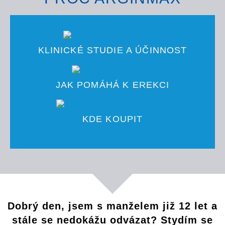
KLINICKÉ STUDIE A ÚČINNOST
JAK POMÁHÁ K EREKCI
KDE KOUPIT
Dobrý den, jsem s manželem již 12 let a
stále se nedokážu odvázat? Stydím se