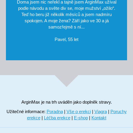
Doma jsem nic neřekl a tajně jsem ArginMax užíval
podle návodu a světe div se, moje mužství „ožilo“.
Teď ho beru již několik měsíců a jsem nadmíru
spokojen. A moje žena? Září jako ve 30 a já
samozřejmě s ní...
Pavel, 55 let
ArginMax je na trh uváděn jako doplněk stravy.
Užitečné informace:
Poradna
|
Vše o erekci
|
Viagra
|
Poruchy
erekce
|
Léčba erekce
|
E-shop
|
Kontakt