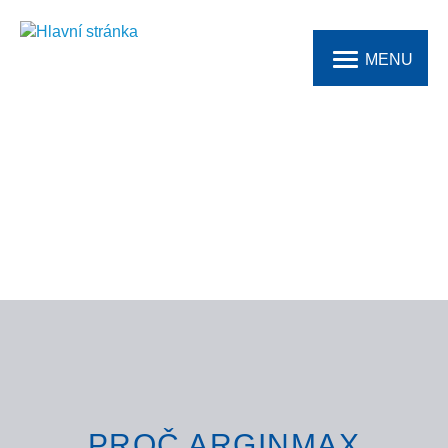
MENU
Jindřiška
PROČ ARGINMAX