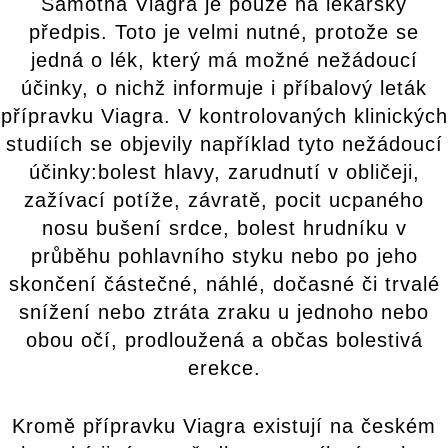
Samotná Viagra je pouze na lékařský
předpis. Toto je velmi nutné, protože se
jedná o lék, který má možné nežádoucí
účinky, o nichž informuje i příbalový leták
přípravku Viagra. V kontrolovaných klinických
studiích se objevily například tyto nežádoucí
účinky:bolest hlavy, zarudnutí v obličeji,
zažívací potíže, závratě, pocit ucpaného
nosu bušení srdce, bolest hrudníku v
průběhu pohlavního styku nebo po jeho
skončení částečné, náhlé, dočasné či trvalé
snížení nebo ztráta zraku u jednoho nebo
obou očí, prodloužená a občas bolestivá
erekce.
Kromě přípravku Viagra existují na českém