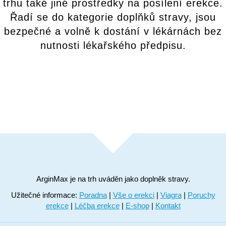
trhu také jiné prostředky na posílení erekce.
Řadí se do kategorie doplňků stravy, jsou
bezpečné a volně k dostání v lékárnách bez
nutnosti lékařského předpisu.
ArginMax je na trh uváděn jako doplněk stravy.
Užitečné informace:
Poradna
|
Vše o erekci
|
Viagra
|
Poruchy
erekce
|
Léčba erekce
|
E-shop
|
Kontakt