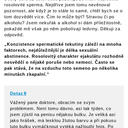
rosolovité sperma. Nejdříve jsem tomu nevěnoval
pozornost, ale když je to stále to samé, chtěl bych se o
tom dozvědět více. Čím to může být? Stravou či po
alkoholu? Jsem nekuřák a alkohol si dám příležitostně,
pokaždé mě však po něm pobolívají ledviny. Děkuji za
odpověď.
„Konzistence spermatické tekutiny záleží na mnoha
faktorech, nejdůležitější je délka sexuální
abstinence. Rosolovitý charakter ejakulátu rozhodně
nesvědčí o nějaké poruše nebo nemoci. Často se
pak stává, že na vzduchu toto semeno po několika
minutách zkapalní.“
Dotaz 8
Vážený pane doktore, obracím se svým
problémem. Není tomu dávno, asi tak týden, co
jsem zjistil na penisu nějakou bulku. Je veliká asi
jako hrášek, má lesklou žlutou barvu a při pokusu
tuto bulku vymáčknout vytéká nažloutlý hnis. Po