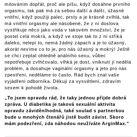
milováním dopřát, proč ale píšu, když dosáhne prvního
orgasmu, tak pak má za sebou další a další, úžasné
vnitřní, když použiji palec, prsty a je krásně zvlhlá, tak
má vnitřní orgasmy ale násobené, že z ní doslova
vystřikuje něco jako voda v takovém množství, že je
postel celá mokrá, a když ve stoje tak to z ní stříká
daleko, nelepí to, nemá žádný zápach a je to úžasný,
akorát nevíme co to je, pro nás úžasný a mokrý! Ještě
se chci zeptat ohledně análního sexu, vůbec
nepotřebuje zvlhčovalo, vlhká je dost, vniknutí jí nedělá
problém, a dosahuje vaginální orgasmy a jeto pro nás
zpestření, neděláme to často. Rád bych znal vaše
vyjádření odborníka. Děkuji za vysvětlení, zdravím
sexem k pohodě života.
„To jsem opravdu rád, že taky jednou přijde dobrá
zpráva. U diabetika je taková sexuální aktivita
opravdu záviděníhodná, také soulad s partnerkou
bude u mnohých čtenářů jistě budit závist. Skoro
mám podezření, zda náhodou neužíváte ArginMax.“