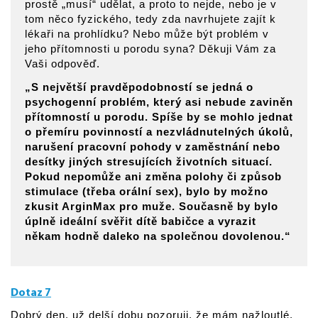
prostě „musí“ udělat, a proto to nejde, nebo je v
tom něco fyzického, tedy zda navrhujete zajít k
lékaři na prohlídku? Nebo může být problém v
jeho přítomnosti u porodu syna? Děkuji Vám za
Vaši odpověď.
„S největší pravděpodobností se jedná o
psychogenní problém, který asi nebude zaviněn
přítomností u porodu. Spíše by se mohlo jednat
o přemíru povinností a nezvládnutelných úkolů,
narušení pracovní pohody v zaměstnání nebo
desítky jiných stresujících životních situací.
Pokud nepomůže ani změna polohy či způsob
stimulace (třeba orální sex), bylo by možno
zkusit ArginMax pro muže. Současně by bylo
úplně ideální svěřit dítě babičce a vyrazit
někam hodně daleko na společnou dovolenou.“
Dotaz 7
Dobrý den, už delší dobu pozoruji, že mám nažloutlé,