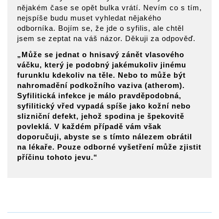
nějakém čase se opět bulka vrátí. Nevím co s tím,
nejspíše budu muset vyhledat nějakého
odborníka. Bojím se, že jde o syfilis, ale chtěl
jsem se zeptat na váš názor. Děkuji za odpověď.
„Může se jednat o hnisavý zánět vlasového
váčku, který je podobný jakémukoliv jinému
furunklu kdekoliv na těle. Nebo to může být
nahromadění podkožního vaziva (atherom).
Syfilitická infekce je málo pravděpodobná,
syfilitický vřed vypadá spíše jako kožní nebo
slizniční defekt, jehož spodina je špekovitě
povleklá. V každém případě vám však
doporučuji, abyste se s tímto nálezem obrátil
na lékaře. Pouze odborné vyšetření může zjistit
příčinu tohoto jevu.“