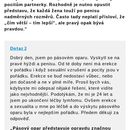
pocitům partnerky. Rozhodně je nutno opustit
představu, že každá žena touží po penisu
nadměrných rozměrů. Často tady neplatí přísloví, že
„čím větší – tím lepší“, ale pravý opak bývá
pravdou.“
Dotaz 2
Dobrý den, jsem po pásovém oparu. Vyskytl se na
pravé hýždi a penisu. Od té doby není má erekce
v pořádku i když sexuální vzrušení a pocity jsou v
pořádku. Erekce se buď nedostaví vůbec, nebo
jen dočasně a ne v plné míře. Prosil bych vás,
kdybyste mi odepsal nějaké řešení, které vidíte
jako nejvhodnější. Podotýkám, že mi je 24 let a
jsem po ukončení léčby lymfomu. Ovšem erekce
a sexualita u mne po léčbě a do výskytu pásového
oparu byla v nejlepším pořádku. Předem děkuji za
odpověď.
„Pásový opar představuje opravdu značnou