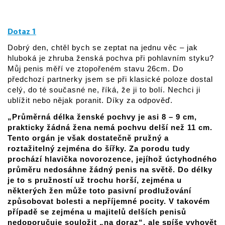
Dotaz 1
Dobrý den, chtěl bych se zeptat na jednu věc – jak
hluboká je zhruba ženská pochva při pohlavním styku?
Můj penis měří ve ztopořeném stavu 26cm. Do
předchozí partnerky jsem se při klasické poloze dostal
celý, do té současné ne, říká, že ji to bolí. Nechci ji
ublížit nebo nějak poranit. Díky za odpověď.
„Průměrná délka ženské pochvy je asi 8 – 9 cm,
prakticky žádná žena nemá pochvu delší než 11 cm.
Tento orgán je však dostatečně pružný a
roztažitelný zejména do šířky. Za porodu tudy
prochází hlavička novorozence, jejíhož úctyhodného
průměru nedosáhne žádný penis na světě. Do délky
je to s pružností už trochu horší, zejména u
některých žen může toto pasivní prodlužování
způsobovat bolesti a nepříjemné pocity. V takovém
případě se zejména u majitelů delších penisů
nedoporučuje souložit „na doraz“, ale spíše vyhovět