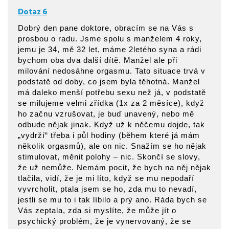
Dotaz 6
Dobrý den pane doktore, obracím se na Vás s
prosbou o radu. Jsme spolu s manželem 4 roky,
jemu je 34, mě 32 let, máme 2letého syna a rádi
bychom oba dva další dítě. Manžel ale při
milování nedosáhne orgasmu. Tato situace trvá v
podstatě od doby, co jsem byla těhotná. Manžel
má daleko menší potřebu sexu než já, v podstatě
se milujeme velmi zřídka (1x za 2 měsíce), když
ho začnu vzrušovat, je buď unavený, nebo mě
odbude nějak jinak. Když už k něčemu dojde, tak
„vydrží“ třeba i půl hodiny (během které já mám
několik orgasmů), ale on nic. Snažím se ho nějak
stimulovat, měnit polohy – nic. Skončí se slovy,
že už nemůže. Nemám pocit, že bych na něj nějak
tlačila, vidí, že je mi líto, když se mu nepodaří
vyvrcholit, ptala jsem se ho, zda mu to nevadí,
jestli se mu to i tak líbilo a prý ano. Ráda bych se
Vás zeptala, zda si myslíte, že může jít o
psychický problém, že je vynervovaný, že se