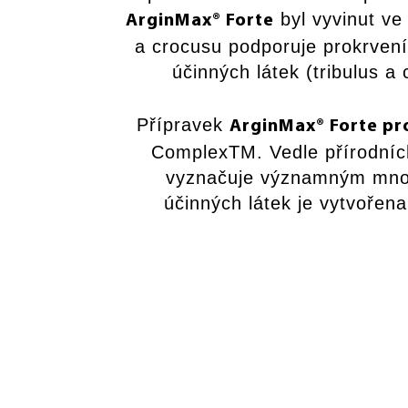
byl vyvinut ve
ArginMax® Forte
a crocusu podporuje prokrven
účinných látek (tribulus a
Přípravek
ArginMax® Forte pr
ComplexTM. Vedle přírodních
vyznačuje významným množs
účinných látek je vytvořen