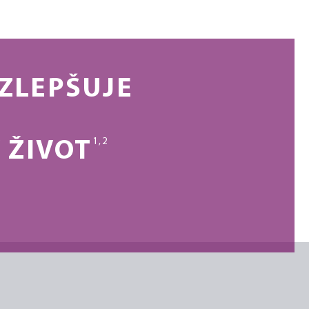
ZLEPŠUJE
1,2
 ŽIVOT