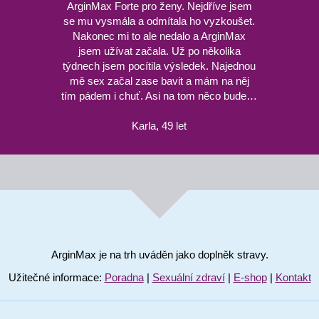
ArginMax Forte pro ženy. Nejdříve jsem
se mu vysmála a odmítala ho vyzkoušet.
Nakonec mi to ale nedalo a ArginMax
jsem užívat začala. Už po několika
týdnech jsem pocítila výsledek. Najednou
mě sex začal zase bavit a mám na něj
tím pádem i chuť. Asi na tom něco bude…
Karla, 49 let
ArginMax je na trh uváděn jako doplněk stravy.
Užitečné informace:
Poradna
|
Sexuální zdraví
|
E-shop
|
Kontakt