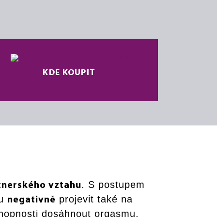
KDE KOUPIT
. S postupem
tnerského vztahu
ou
projevit také na
negativně
schopnosti dosáhnout orgasmu.