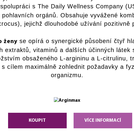
 spolupráci s The Daily Wellness Company (U
í pohlavních orgánů. Obsahuje vyvážené kom
 crocus), jejichž dlouhodobé užívání pozitivně
se opírá o synergické působení čtyř hl
o ženy
 extraktů, vitaminů a dalších účinných látek
tvím obsaženého L-argininu a L-citrulinu, tr
a s cílem maximálně zohlednit požadavky a fy
organizmu.
KOUPIT
VÍCE INFORMACÍ