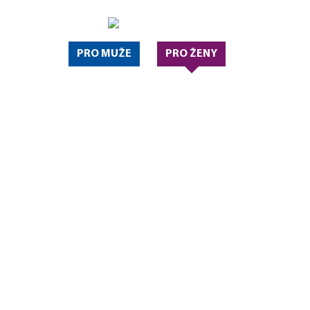
HOT-LINE
800 
PRO MUŽE
PRO ŽENY
PORADNA