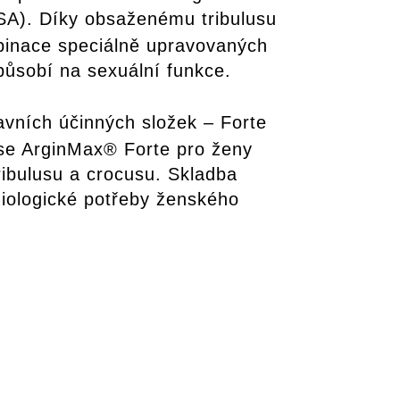
SA). Díky obsaženému tribulusu
binace speciálně upravovaných
 působí na sexuální funkce.
avních účinných složek – Forte
 se ArginMax® Forte pro ženy
ibulusu a crocusu. Skladba
ziologické potřeby ženského