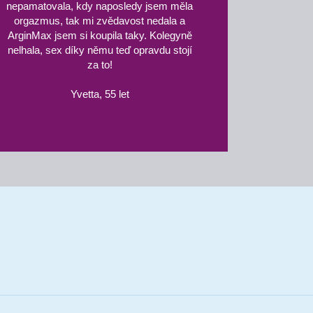
nepamatovala, kdy naposledy jsem měla
orgazmus, tak mi zvědavost nedala a
ArginMax jsem si koupila taky. Kolegyně
nelhala, sex díky němu teď opravdu stojí
za to!
Yvetta, 55 let