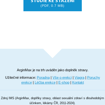
STUDIE KE STAŽENÍ
(PDF, 0.7 MB)
ArginMax je na trh uváděn jako doplněk stravy.
Užitečné informace:
Poradna
|
Vše o erekci
|
Viagra
|
Poruchy
erekce
|
Léčba erekce
|
E-shop
|
Kontakt
Zdroj IMS (ArginMax, doplňky stravy, oblast sexuální zdraví s dlouhodobým
účinkem, lékárny ČR, 2011-2024).