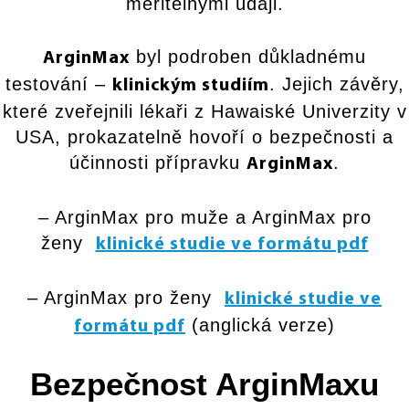
měřitelnými údaji.
byl podroben důkladnému
ArginMax
testování –
. Jejich závěry,
klinickým studiím
které zveřejnili lékaři z Hawaiské Univerzity v
USA, prokazatelně hovoří o bezpečnosti a
účinnosti přípravku
.
ArginMax
– ArginMax pro muže a ArginMax pro
ženy
klinické studie ve formátu pdf
– ArginMax pro ženy
klinické studie ve
(anglická verze)
formátu pdf
Bezpečnost ArginMaxu