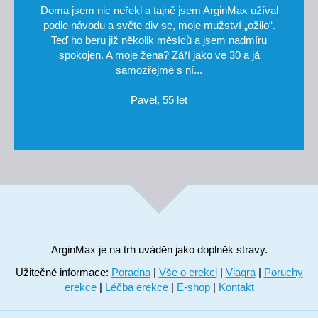
Doma jsem nic neřekl a tajně jsem ArginMax užíval
podle návodu a světe div se, moje mužství „ožilo“.
Teď ho beru již několik měsíců a jsem nadmíru
spokojen. A moje žena? Září jako ve 30 a já
samozřejmě s ní...
Pavel, 55 let
ArginMax je na trh uváděn jako doplněk stravy.
Užitečné informace:
Poradna
|
Vše o erekci
|
Viagra
|
Poruchy
erekce
|
Léčba erekce
|
E-shop
|
Kontakt