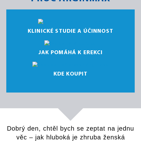
KLINICKÉ STUDIE A ÚČINNOST
JAK POMÁHÁ K EREKCI
KDE KOUPIT
Dobrý den, chtěl bych se zeptat na jednu
věc – jak hluboká je zhruba ženská