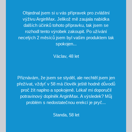
Objednal jsem si u vás přípravek pro zvláštní
výživu ArginMax. Jelikož mě zaujala nabídka
dalších účinků tohoto přípravku, tak jsem se
rozhodl tento výrobek zakoupit. Po užívání
necelých 2 měsíců jsem byl vašim produktem tak
spokojen...
Václav, 48 let
Přiznávám, že jsem se styděl, ale nechtěl jsem jen
přežívat, vždyť v 58 má člověk ještě hodně důvodů
proč žít naplno a spokojeně. Lékař mi doporučil
potravinový doplněk ArginMax. A výsledek? Můj
problém s nedostatečnou erekcí je pryč...
Standa, 58 let